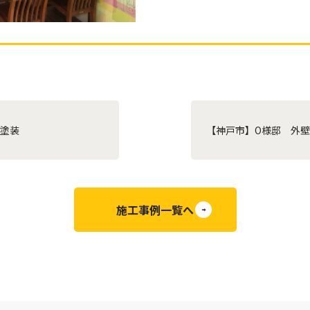
根塗装
【神戸市】O様邸 外
施工事例一覧へ