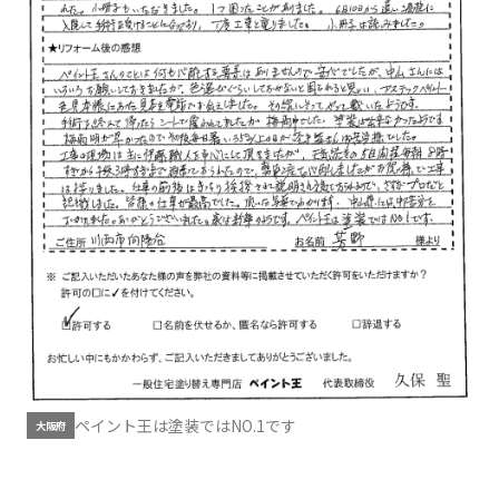
ペイント王は塗装ではNO.1です
大阪府