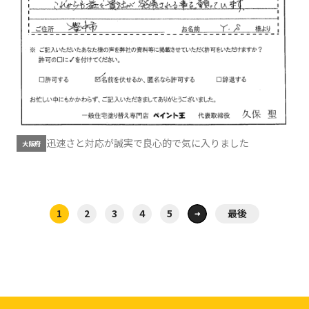
迅速さと対応が誠実で良心的で気に入りました
大阪府
1
2
3
4
5
最後