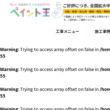
※店舗により対応サービスが異なる場合があり
す。ご契約前にご確認ください。
工事メニュー
施工事
Warning
: Trying to access array offset on false in
/hom
55
Warning
: Trying to access array offset on false in
/hom
55
Warning
: Trying to access array offset on false in
/hom
55
Warning
: Trying to access array offset on false in
/hom