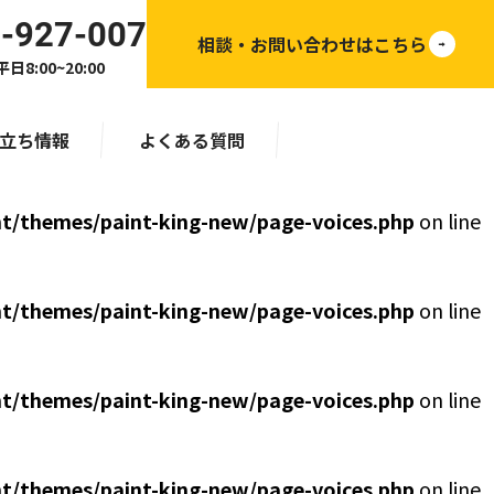
-927-007
相談・お問い合わせはこちら
日8:00~20:00
立ち情報
よくある質問
t/themes/paint-king-new/page-voices.php
on line
t/themes/paint-king-new/page-voices.php
on line
t/themes/paint-king-new/page-voices.php
on line
t/themes/paint-king-new/page-voices.php
on line