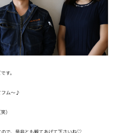
ズです。
てフム～♪
（笑）
すので、是非とも観てあげて下さいね♡