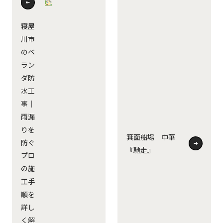
寝屋
川市
のベ
ラン
ダ防
水工
事｜
雨漏
りを
箕面船場 中華
防ぐ
『馳走』
プロ
の施
工手
順を
詳し
く解