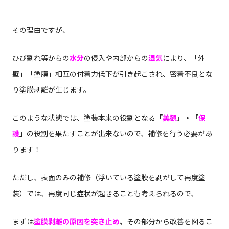
その理由ですが、
ひび割れ等からの
水分
の侵入や内部からの
湿気
により、「外
壁」「塗膜」相互の付着力低下が引き起こされ、密着不良とな
り塗膜剥離が生じます。
このような状態では、塗装本来の役割となる
「
美観
」・「
保
護
」
の役割を果たすことが出来ないので、補修を行う必要があ
ります！
ただし、表面のみの補修（浮いている塗膜を剥がして再度塗
装）では、再度同じ症状が起きることも考えられるので、
まずは
塗膜剥離の原因
を突き止め
、
その部分から改善を図るこ