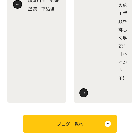
寝屋川市 外壁
の施
塗装 下処理
工手
順を
詳し
く解
説！
【ペ
イン
ト
王】
ブログ一覧へ